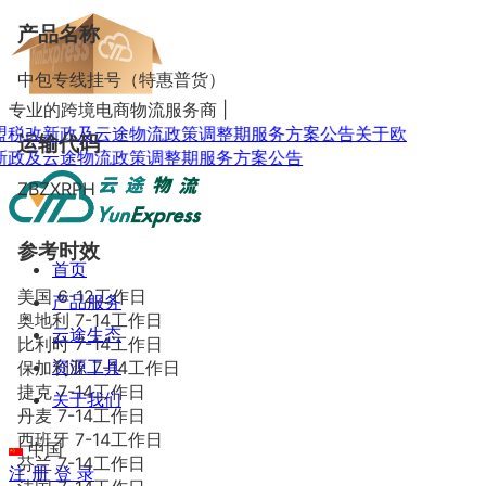
产品名称
中包专线挂号（特惠普货）
专业的跨境电商物流服务商
|
新政及云途物流政策调整期服务方案公告
关于欧
运输代码
云途物流政策调整期服务方案公告
ZBZXRPH
参考时效
首页
美国 6-12工作日
产品服务
奥地利 7-14工作日
云途生态
比利时 7-14工作日
资源工具
保加利亚 7-14工作日
捷克 7-14工作日
关于我们
丹麦 7-14工作日
西班牙 7-14工作日
中国
芬兰 7-14工作日
注 册
登 录