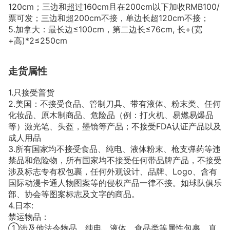
120cm；三边和超过160cm且在200cm以下加收RMB100/
票可发；三边和超200cm不接，单边长超120cm不接；
5.加拿大：最长边≤100cm，第二边长≤76cm, 长+(宽
+高)*2≤250cm
走货属性
1.只接受普货
2.美国：不接受食品、管制刀具、带有液体、粉末类、任何
化妆品、原木制商品、危险品（例：打火机、易燃易爆品
等）激光笔、头盔，墨镜等产品；不接受FDA认证产品以及
成人用品
3.所有国家均不接受食品、纯电、液体粉末、枪支弹药等违
禁品和危险物，所有国家均不接受任何带品牌产品，不接受
涉及标志专有权包裹，任何外观设计、品牌、Logo、含有
国际动漫卡通人物图案等的侵权产品一律不接。如球队俱乐
部、协会等图案标志及文字的商品。
4.日本:
禁运物品：
①涉及他法令物品、纯电，液体、食品类等属性包裹、真