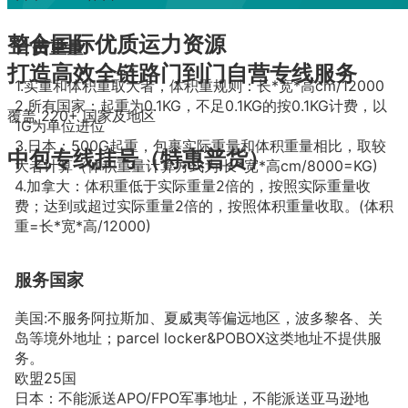
整合国际优质运力资源
计费重量
打造高效全链路门到门自营专线服务
1.实重和体积重取大者，体积重规则：长*宽*高cm/12000
2.所有国家：起重为0.1KG，不足0.1KG的按0.1KG计费，以
覆盖
220+
国家及地区
1G为单位进位
3.日本：500G起重，包裹实际重量和体积重量相比，取较
中包专线挂号（特惠普货）
大者计算（体积重量计算方式为:长*宽*高cm/8000=KG)
4.加拿大：体积重低于实际重量2倍的，按照实际重量收
费；达到或超过实际重量2倍的，按照体积重量收取。(体积
重=长*宽*高/12000)
服务国家
美国:不服务阿拉斯加、夏威夷等偏远地区，波多黎各、关
岛等境外地址；parcel locker&POBOX这类地址不提供服
务。
欧盟25国
日本：不能派送APO/FPO军事地址，不能派送亚马逊地