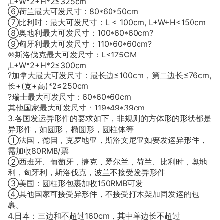
,L+W*2+H*2≤325cm
⑥荷兰最大可发尺寸：80*60*50cm
⑦比利时：最大可发尺寸：L < 100cm, L+W+H<150cm
⑧奥地利最大可发尺寸：100*60*60cm?
⑨匈牙利最大可发尺寸：110*60*60cm?
⑩斯洛伐克最大可发尺寸：L<175CM
,L+W*2+H*2≤300cm
?加拿大最大可发尺寸：最长边≤100cm，第二边长≤76cm,
长+(宽+高)*2≤250cm
?瑞士最大可发尺寸：60*60*60cm
其他国家最大可发尺寸：119*49*39cm
3.各国发运异形件的要求如下，非规则的方体形的形状都是
异形件，如圆形，椭圆形，圆柱体等
①法国，德国，克罗地亚，斯洛文尼亚如要发运异形件，
需加收80RMB/票
②西班牙、葡萄牙，捷克，爱尔兰，荷兰、比利时，奥地
利，匈牙利，斯洛伐克，波兰不接受发异形件
③美国：圆柱形包裹加收150RMB可发
④其他国家可接受异形件，不接受打木架加固发运的包
裹。
4.日本：三边和不超过160cm，其中单边长不超过