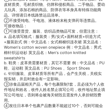
皮材质类、毛材质织物、仿牌和侵权商品、二手物品、婴幼
儿玩具、添加石棉的商品、防弹衣等本身具有特殊功能商
品。详情请日本线路禁运品清单。
②不接受纯电、干电池、液体粉末枪支弹药等违禁品。
可接收物品：
①可接受普货、服装、纺织品类物品可发，但需注意：
a. 品名填写格式：服装类：男/女式+面料材质+织造方式
+服装款式 例：中文品名：女式棉梭织连衣裙 英文品名：
Women's cotton woven onepiece 例：中文品名：男式
棉针织运动衫 英文品名：Men's cotton knitted
sweatshirts
b. 鞋类：皮革类需要材质，其它不需要 例：中文品名：PU
鞋、运动鞋 英文品名：PU Shoes 、Sport Shoes
c. 针织服装、皮革材质等所有产品，会产生关税，关税实
报实销，并且时效会有一定影响。
③涉食品届相关产品，每个包裹限制1套，且必须为个人收
件地址和姓名，收件人姓名禁止填写公司，收件地址禁止填
写公司地址，否则将会被海关销毁且需发件人承担销毁费
用。
④发往日本单个包裹产品数量不能超过10个，否则可能会