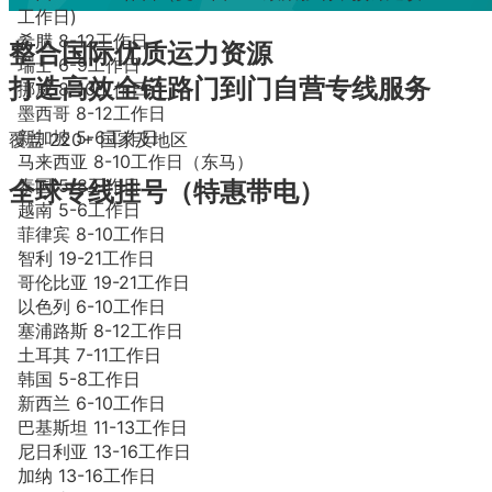
工作日)
希腊 8-12工作日
整合国际优质运力资源
瑞士 6-9工作日
打造高效全链路门到门自营专线服务
挪威 8-10工作日
墨西哥 8-12工作日
新加坡 5-6工作日
覆盖
220+
国家及地区
马来西亚 8-10工作日（东马）
泰国 5-8工作日
全球专线挂号（特惠带电）
越南 5-6工作日
菲律宾 8-10工作日
智利 19-21工作日
哥伦比亚 19-21工作日
以色列 6-10工作日
塞浦路斯 8-12工作日
土耳其 7-11工作日
韩国 5-8工作日
新西兰 6-10工作日
巴基斯坦 11-13工作日
尼日利亚 13-16工作日
加纳 13-16工作日