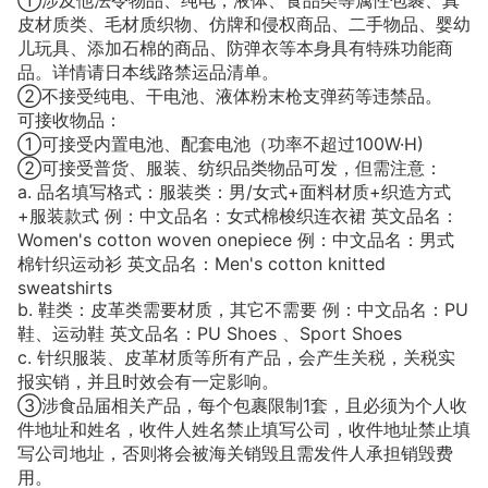
①涉及他法令物品、纯电，液体、食品类等属性包裹、真
皮材质类、毛材质织物、仿牌和侵权商品、二手物品、婴幼
儿玩具、添加石棉的商品、防弹衣等本身具有特殊功能商
品。详情请日本线路禁运品清单。
②不接受纯电、干电池、液体粉末枪支弹药等违禁品。
可接收物品：
①可接受内置电池、配套电池（功率不超过100W·H)
②可接受普货、服装、纺织品类物品可发，但需注意：
a. 品名填写格式：服装类：男/女式+面料材质+织造方式
+服装款式 例：中文品名：女式棉梭织连衣裙 英文品名：
Women's cotton woven onepiece 例：中文品名：男式
棉针织运动衫 英文品名：Men's cotton knitted
sweatshirts
b. 鞋类：皮革类需要材质，其它不需要 例：中文品名：PU
鞋、运动鞋 英文品名：PU Shoes 、Sport Shoes
c. 针织服装、皮革材质等所有产品，会产生关税，关税实
报实销，并且时效会有一定影响。
③涉食品届相关产品，每个包裹限制1套，且必须为个人收
件地址和姓名，收件人姓名禁止填写公司，收件地址禁止填
写公司地址，否则将会被海关销毁且需发件人承担销毁费
用。