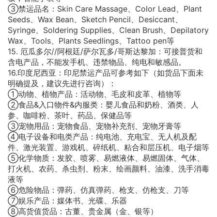
③禁运品名：Skin Care Massage、Color Lead、Plant
Seeds、Wax Bean、Sketch Pencil、Desiccant、
Syringe、Soldering Supplies、Clean Brush、Depilatory
Wax、Tools、Plants Seedlings、Tattoo pen等
15. 厄瓜多尔//阿根廷/萨尔瓦多/哥斯达黎加：可接普货和
含电产品，不能发手机、违禁物品、纯电和敏感品。
16.印度尼西亚：印尼禁运产品可参考如下（如货品下面未
明确提及，建议先进行咨询）：
①动物、植物产品：活动物、毛皮和皮革、植物等
②食品&入口物件&内服类：婴儿食品和奶粉、酒类、人
参、咖啡粉、茶叶、药品、保健品等
③宠物用品：宠物食品、宠物补充剂、宠物牙膏等
④电子设备和电类产品：纯电池、充电宝、无人机及配
件、激光装置、游戏机、碎纸机、粘合和层压机、电子烟等
⑤化学物质：发胶、喷雾、易燃液体、易燃固体、气体、
打火机、农药、杀虫剂、粉末、绘画颜料、油漆、洗手消毒
液等
⑥危险物品：弹药、仿真弹药、枪支、仿枪支、刀等
⑦娱乐产品：媒体书、光碟、乐器
⑧高货值货品：古董、贵金属（金、银等）