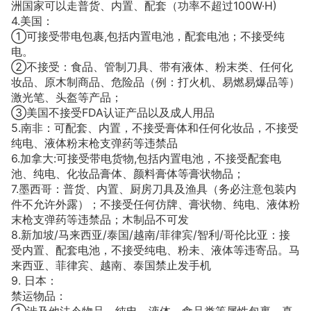
洲国家可以走普货、内置、配套（功率不超过100W·H)
4.美国：
①可接受带电包裹,包括内置电池，配套电池；不接受纯
电。
②不接受：食品、管制刀具、带有液体、粉末类、任何化
妆品、原木制商品、危险品（例：打火机、易燃易爆品等）
激光笔、头盔等产品；
③美国不接受FDA认证产品以及成人用品
5.南非：可配套、内置，不接受膏体和任何化妆品，不接受
纯电、液体粉末枪支弹药等违禁品
6.加拿大:可接受带电货物,包括内置电池，不接受配套电
池、纯电、化妆品膏体、颜料膏体等膏状物品；
7.墨西哥：普货、内置、厨房刀具及渔具（务必注意包装内
件不允许外露）；不接受任何仿牌、膏状物、纯电、液体粉
末枪支弹药等违禁品；木制品不可发
8.新加坡/马来西亚/泰国/越南/菲律宾/智利/哥伦比亚：接
受内置、配套电池，不接受纯电、粉未、液体等违寄品。马
来西亚、菲律宾、越南、泰国禁止发手机
9. 日本：
禁运物品：