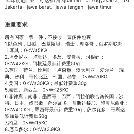
14.印度尼西亚：可达省/州为banten、di Yogyakarta、dki
Jakarta、jawa barat、jawa tengah、jawa timur
重量要求
所有国家一票一件，不接收一票多件包裹
1.以色列，挪威，巴基斯坦，瑞士，摩洛哥，俄罗斯联邦，
土耳其：0<W≤5KG
2.坦桑尼亚、卢旺达、埃及、安哥拉、阿根廷：
0<W≤2KG，阿根廷最低计费重50g
3.英国，荷兰、比利时、卢森堡、澳大利亚、爱尔兰、瑞
典、智利、哥伦比亚、韩国、秘鲁：0<W≤20KG
4.美国：0<W≤30KG；最低计费重30g
5.泰国、新西兰：0<W≤25KG
6.菲律宾，南非，墨西哥，巴西，阿拉伯联合酋长国，沙
特、日本、黎巴嫩、萨尔瓦多、哥斯达黎加、印度尼西亚：
0<W≤10KG，墨西哥最低计费重20g，萨尔瓦多、哥斯达
黎加最低计费重50g
7.约旦：0<W≤15KG
8.厄瓜多尔：0<W≤3.9KG