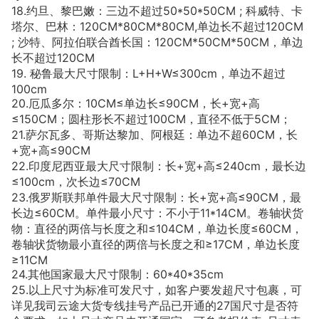
18.约旦、黎巴嫩：三边不超过50*50*50CM ; 科威特、卡
塔尔、巴林：120CM*80CM*80CM,单边长不超过120CM
; 沙特、阿拉伯联合酋长国：120CM*50CM*50CM，单边
长不超过120CM
19. 秘鲁最大尺寸限制：L+H+W≤300cm，单边不超过
100cm
20.厄瓜多尔：10CM≤单边长≤90CM，长+宽+高
≤150CM；圆柱形长不超过100CM，直径不低于5CM；
21.萨尔瓦多、哥斯达黎加、阿根廷：单边不超60CM，长
+宽+高≤90CM
22.印度尼西亚最大尺寸限制：长+宽+高≤240cm，最长边
≤100cm，次长边≤70CM
23.俄罗斯联邦单件最大尺寸限制：长+宽+高≤90CM，最
长边≤60CM。单件最小尺寸：不小于11*14CM。卷轴状货
物：直径的两倍与长度之和≤104CM，单边长度≤60CM，
卷轴状货物最小直径的两倍与长度之和≥17CM，单边长度
≥11CM
24.其他国家最大尺寸限制：60*40*35cm
25.以上尺寸为标准可发尺寸，如客户要发超尺寸包裹，可
详见我司云途大货专线挂号产品已开通的27国尺寸是否符