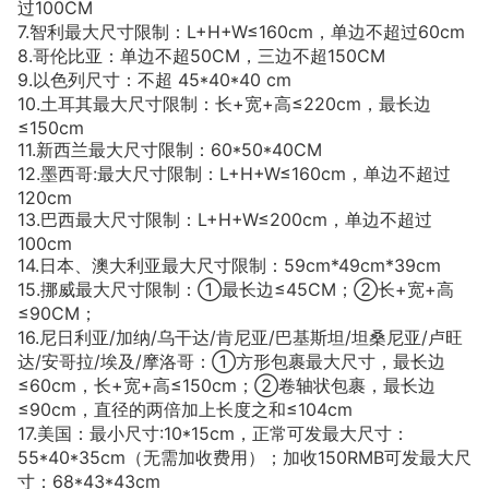
过100CM
7.智利最大尺寸限制：L+H+W≤160cm，单边不超过60cm
8.哥伦比亚：单边不超50CM，三边不超150CM
9.以色列尺寸：不超 45*40*40 cm
10.土耳其最大尺寸限制：长+宽+高≤220cm，最长边
≤150cm
11.新西兰最大尺寸限制：60*50*40CM
12.墨西哥:最大尺寸限制：L+H+W≤160cm，单边不超过
120cm
13.巴西最大尺寸限制：L+H+W≤200cm，单边不超过
100cm
14.日本、澳大利亚最大尺寸限制：59cm*49cm*39cm
15.挪威最大尺寸限制：①最长边≤45CM；②长+宽+高
≤90CM；
16.尼日利亚/加纳/乌干达/肯尼亚/巴基斯坦/坦桑尼亚/卢旺
达/安哥拉/埃及/摩洛哥：①方形包裹最大尺寸，最长边
≤60cm，长+宽+高≤150cm；②卷轴状包裹，最长边
≤90cm，直径的两倍加上长度之和≤104cm
17.美国：最小尺寸:10*15cm，正常可发最大尺寸：
55*40*35cm（无需加收费用）；加收150RMB可发最大尺
寸：68*43*43cm