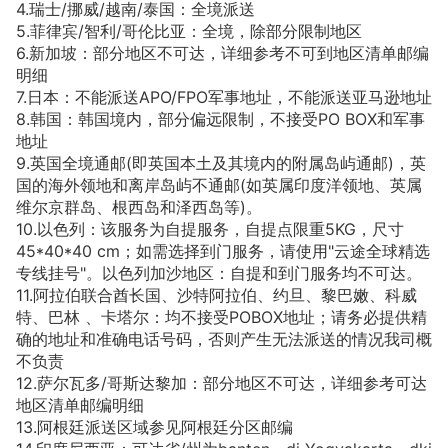
4.瑞士/挪威/越南/泰国：全境派送
5.菲律宾/智利/哥伦比亚：全境，除部分限制地区
6.新加坡：部分地区不可达，详细参考不可到地区清单邮编
明细
7.日本：不能派送APO/FPO军事地址，不能派送亚马逊地址
8.韩国：韩国境内，部分偏远限制，不接受PO BOX和军事
地址
9.英国全境通邮(即英国本土及其境内的附属岛屿通邮)，英
国的海外领地和离岸岛屿不通邮(如英属印度洋领地、英属
维尔京群岛、根西岛和泽西岛等)。
10.以色列：该服务为自提服务，自提点限重5KG，尺寸
45*40*40 cm；如需选择到门服务，请使用"云途全球精选
专线挂号"。以色列加沙地区：自提和到门服务均不可达。
11.阿拉伯联合酋长国、沙特阿拉伯、约旦、黎巴嫩、科威
特、巴林 、卡塔尔：均不接受POBOX地址；请务必提供精
确的地址和准确电话号码，否则产生无法派送的情况我司概
不负责
12.萨尔瓦多/哥斯达黎加：部分地区不可达，详细参考可达
地区清单邮编明细
13.阿根廷派送区域参见阿根廷分区邮编