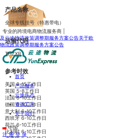
产品名称
全球专线挂号（特惠带电）
专业的跨境电商物流服务商
|
物流政策调整期服务方案公告
关于欧
运输代码
策调整期服务方案公告
THZXR
参考时效
首页
美国 8-15工作日
产品服务
英国 5-8工作日
云途生态
法国 6-10工作日
资源工具
德国 6-10工作日
意大利 6-10工作日
关于我们
西班牙 6-10工作日
荷兰 6-10工作日
中国
比利时 6-10工作日
注 册
登 录