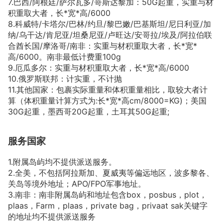
7.巴西/阿根廷/萨尔瓦多/哥斯达黎加：50G起重，实重与材
积重取大者，长*宽*高/6000
8.科威特/卡塔尔/巴林/约旦/黎巴嫩/巴基斯坦/尼日利亚/加
纳/乌干达/肯尼亚/坦桑尼亚/卢旺达/安哥拉/埃及/阿拉伯联
合酋长国/摩洛哥/南非：实重与材积重取大者，长*宽*
高/6000。南非最低计费重100g
9.厄瓜多尔：实重与材积重取大者，长*宽*高/6000
10.俄罗斯联邦：计实重，不计抛
11.其他国家：包裹实际重量和体积重量相比，取较大者计
算（体积重量计算方式为:长*宽*高cm/8000=KG)；美国
30G起重，墨西哥20G起重，土耳其50G起重;
服务国家
1.附属岛屿均不提供派送服务。
2.全美，不包括阿拉斯加、夏威夷等偏远地区，波多黎各、
关岛等境外地址；APO/FPO军事地址。
3.南非：南非附属岛屿和地址包含box，posbus，plot，
plaas，Farm，plaas，private bag，privaat sak关键字
的地址均不提供派送服务