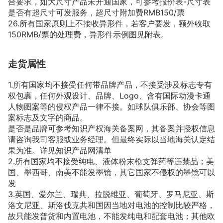
合要求，如大尺寸产品未开通国家，可参考报价表-尺寸表
是否有超尺寸可发服务，超尺寸附加费RMB150/票
26.所有国家原则上不接收异形件，若客户要发，额外收取
150RMB/票的处理费，异形件示例图见附表。
走货属性
1.所有国家均不接受任何带品牌产品，不接受涉及标志专有
权包裹，任何外观设计、品牌、Logo、含有国际动漫卡通
人物图案等的侵权产品一律不接。如球队俱乐部、协会等图
案标志及文字的商品。
是否是品牌可参考知识产权海关备案网，其备案并授权信息
请咨询我司客服或业务经理。但最终实际以当地海关认定结
果为准。详见知识产品网清单
2.所有国家均不接受纯电、液体粉末枪支弹药等违禁品；美
国、墨西哥、南美不能发墨镜，其它国家不侵权的墨镜可以
发
3.英国、爱尔兰、瑞典、拉脱维亚、葡萄牙、罗马尼亚、斯
洛文尼亚、斯洛伐克共和国因当地对电池的控制比较严格，
故只能发普货和内置电池，不能发纯电和配套电池；其他欧