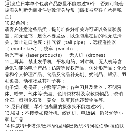
④发往日本单个包裹产品数量不能超过10个，否则可能会
被海关判断为商业件导致清关异常（瞒报被查客户承担税
金）
10.以色列：
请客户注意这些品类，提前准备好相关许可证以备查验所
需，如无证书，建议不要发运，以免包裹在目的地无法清
关，禁止进口包裹：排气管（tail pipe），远程遥控器
（remote key），绞车（winch），
激光产品（laser products），无人机（drones）
11.土耳其：禁止发手机、平板电脑、对讲机、无人机等含
通讯功能的电子产品；仿牌等侵权产品、仿外形产品；化妆
品和个人护理产品、食品及食品补充剂、奶制品、鲜活、羽
毛禽兽、动植物及其种子类；
电子烟、身份证、护照等证件；各种刀具及武器，不明液
体、粉末、气体等:光盘、色情类材料及宗教类物品，琥珀
化石、树脂化石类、黄金、珠宝其他违禁物品等。
12.尼日利亚：单个包裹里的摄像头不能超过8个。
13.埃及：不接受如榨汁机、绞肉机、电饭锅、微波炉等小
家电产品
14.科威特/卡塔尔/巴林/约旦/黎巴嫩/沙特阿拉伯/阿拉伯联