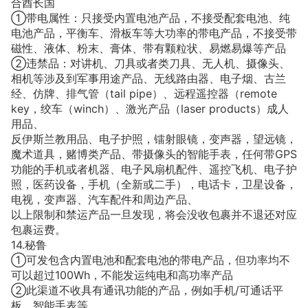
合酋长国
①带电属性：只接受内置电池产品，不接受配套电池、纯
电池产品，平衡车、滑板车等大功率的带电产品，不接受带
磁性、液体、粉末、膏体、带有颗粒状、易燃易爆等产品
②违禁品：对讲机、刀具或者类刀具、无人机、摄像头、
相机等涉及到军事用途产品、无线路由器、电子烟、古兰
经、仿牌、排气管（tail pipe）、远程遥控器（remote
key，绞车（winch）、激光产品（laser products）成人
用品、
反伊斯兰教用品、电子护照，镭射眼镜，变声器，望远镜，
魔术道具，赌博类产品、带摄像头的智能手表，任何带GPS
功能的手机或者机器、电子风扇机配件、遥控飞机、电子护
照，医药设备，手机（全新或二手），电话卡，卫星设备，
电视，变声器、汽车配件和周边产品、
以上限制和禁运产品一旦发现，将会没收包裹并不退还对应
包裹运费。
14.秘鲁
①可发包含内置电池和配套电池的带电产品，但功率均不
可以超过100Wh，不能发运纯电和高功率产品
②此渠道不收具有通讯功能的产品，例如手机/可通话平
板，智能手表等